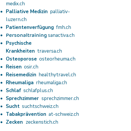
medix.ch
Palliative Medizin
palliativ-
luzern.ch
Patientenverfügung
fmh.ch
Personaltraining
sanactiva.ch
Psychische
Krankheiten
traversa.ch
Osteoporose
osteorheuma.ch
Reisen
osir.ch
Reisemedizin
healthytravel.ch
Rheumaliga
rheumaliga.ch
Schlaf
schlafplus.ch
Sprechzimmer
sprechzimmer.ch
Sucht
suchtschweiz.ch
Tabakprävention
at-schweiz.ch
Zecken
zeckenstich.ch