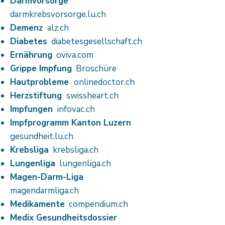
Darmvorsorge
darmkrebsvorsorge.lu.ch
Demenz
alz.ch
Diabetes
diabetesgesellschaft.ch
Ernährung
oviva.com
Grippe Impfung
Broschüre
Hautprobleme
onlinedoctor.ch
Herzstiftung
swissheart.ch
Impfungen
infovac.ch
Impfprogramm Kanton Luzern
gesundheit.lu.ch
Krebsliga
krebsliga.ch
Lungenliga
lungenliga.ch
Magen-Darm-Liga
magendarmliga.ch
Medikamente
compendium.ch
Medix Gesundheitsdossier